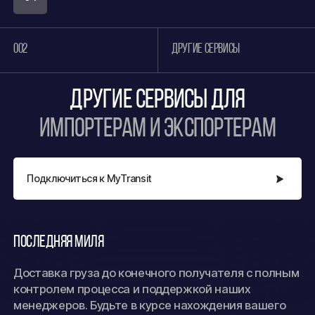
товаров, взаимодействуем с таможне
и контролируем процесс процедуры.
Отслеживаем срок временного вывоза
002
ДРУГИЕ СЕРВИСЫ
и организуем возврат товаров обратно
на территорию России.
ДРУГИЕ СЕРВИСЫ ДЛЯ
ИМПОРТЕРАМ И ЭКСПОРТЕРАМ
Подключиться к MyTransit
Последняя миля
Доставка груза до конечного получателя с полным
контролем процесса и поддержкой наших
менеджеров. Будьте в курсе нахождения вашего