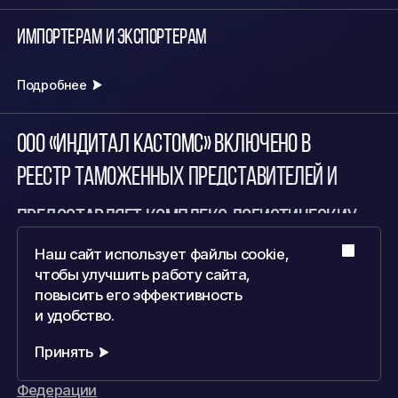
Импортерам и экспортерам
Подробнее
ООО «ИНДИТАЛ КАСТОМС» ВКЛЮЧЕНО В
РЕЕСТР ТАМОЖЕННЫХ ПРЕДСТАВИТЕЛЕЙ И
ПРЕДОСТАВЛЯЕТ КОМПЛЕКС ЛОГИСТИЧЕСКИХ
И ТАМОЖЕННЫХ УСЛУГ В СТРАНАХ СНГ И ЕС
Наш сайт использует файлы cookie,
Публичная оферта об оказании услуг
чтобы улучшить работу сайта,
поручительства перед таможенными органами
повысить его эффективность
Российской Федерации
и удобство.
Публичная оферта об оказании услуг по процедуре
таможенного транзита с применением
Принять
электронной транзитной декларации в Российской
Федерации