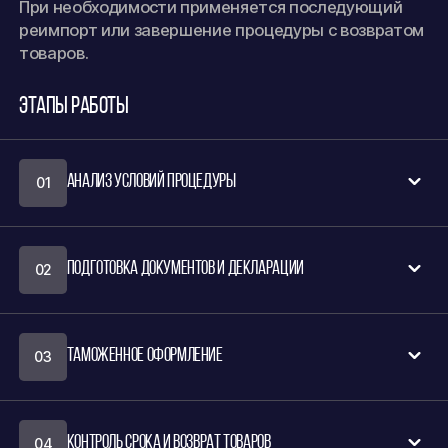
При необходимости применяется последующий
реимпорт или завершение процедуры с возвратом
товаров.
Этапы работы
Анализ условий процедуры
01
Проверяем данные товаров, оцениваем условия
Подготовка документов и декларации
02
временного вывоза и определяем срок процедуры.
Формируем пакет документов, подготавливаем
Таможенное оформление
03
декларации и проверяем сведения о товарах.
Осуществляем оформление временного вывоза
Контроль срока и возврат товаров
04